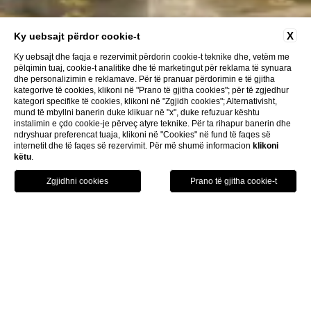
X
Ky uebsajt përdor cookie-t
Ky uebsajt dhe faqja e rezervimit përdorin cookie-t teknike dhe, vetëm me
pëlqimin tuaj, cookie-t analitike dhe të marketingut për reklama të synuara
dhe personalizimin e reklamave. Për të pranuar përdorimin e të gjitha
kategorive të cookies, klikoni në "Prano të gjitha cookies"; për të zgjedhur
kategori specifike të cookies, klikoni në "Zgjidh cookies"; Alternativisht,
mund të mbyllni banerin duke klikuar në "x", duke refuzuar kështu
instalimin e çdo cookie-je përveç atyre teknike. Për ta rihapur banerin dhe
ndryshuar preferencat tuaja, klikoni në "Cookies" në fund të faqes së
internetit dhe të faqes së rezervimit. Për më shumë informacion
klikoni
këtu
.
HOTEL
REZERVO TANI
TELEFONO TANI
HOME
Hotel në qendër të
Prishtinës